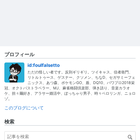
プロフィール
id:foulfalsetto
ただの怪しい者です。反則ギリギリ。ツイキャス、信者衛門、
リトルトゥース、ゲスナー、クソメン、ちなD、セガサミーフェ
ニックス、あつ森、ポケモンGO、盾、DQ10、パワプロ2018栄
冠、オクトパストラベラー、MJ、麻雀格闘倶楽部、弾き語り、音楽カラオ
ケ、担々麺好き、アラサー婚活中、ぽっちゃり男子、時々ベロリンガ、ニョロ
ゾ。
このブログについて
検索